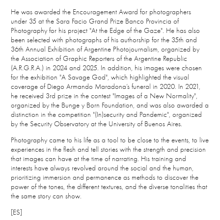
He was awarded the Encouragement Award for photographers
under 35 at the Sara Facio Grand Prize Banco Provincia of
Photography for his project "At the Edge of the Gaze". He has also
been selected with photographs of his authorship for the 35th and
36th Annual Exhibition of Argentine Photojournalism, organized by
the Association of Graphic Reporters of the Argentine Republic
(A.R.G.R.A.) in 2024 and 2025. In addition, his images were chosen
for the exhibition "A Savage God", which highlighted the visual
coverage of Diego Armando Maradona’s funeral in 2020. In 2021,
he received 3rd prize in the contest "Images of a New Normality",
organized by the Bunge y Born Foundation, and was also awarded a
distinction in the competition "(In)security and Pandemic", organized
by the Security Observatory at the University of Buenos Aires.
Photography came to his life as a tool to be close to the events, to live
experiences in the flesh and tell stories with the strength and precision
that images can have at the time of narrating. His training and
interests have always revolved around the social and the human,
prioritizing immersion and permanence as methods to discover the
power of the tones, the different textures, and the diverse tonalities that
the same story can show.
[ES]