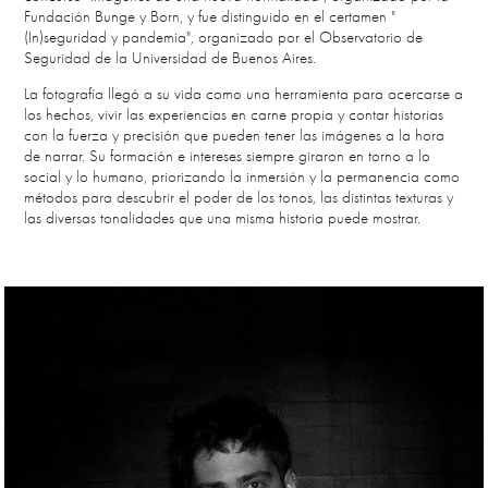
Fundación Bunge y Born, y fue distinguido en el certamen "
(In)seguridad y pandemia", organizado por el Observatorio de
Seguridad de la Universidad de Buenos Aires.
La fotografía llegó a su vida como una herramienta para acercarse a
los hechos, vivir las experiencias en carne propia y contar historias
con la fuerza y precisión que pueden tener las imágenes a la hora
de narrar. Su formación e intereses siempre giraron en torno a lo
social y lo humano, priorizando la inmersión y la permanencia como
métodos para descubrir el poder de los tonos, las distintas texturas y
las diversas tonalidades que una misma historia puede mostrar.