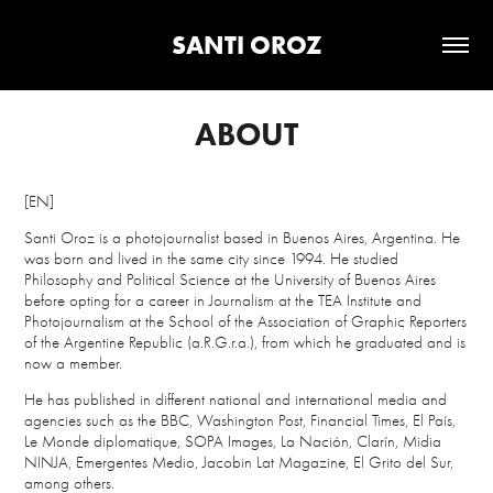
SANTI OROZ
ABOUT
[EN]
Santi Oroz is a photojournalist based in Buenos Aires, Argentina. He
was born and lived in the same city since 1994. He studied
Philosophy and Political Science at the University of Buenos Aires
before opting for a career in Journalism at the TEA Institute and
Photojournalism at the School of the Association of Graphic Reporters
of the Argentine Republic (a.R.G.r.a.), from which he graduated and is
now a member.
He has published in different national and international media and
agencies such as the BBC, Washington Post, Financial Times, El País,
Le Monde diplomatique, SOPA Images, La Nación, Clarín, Midia
NINJA, Emergentes Medio, Jacobin Lat Magazine, El Grito del Sur,
among others.