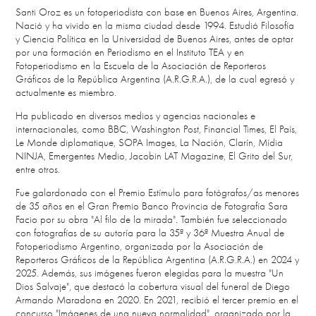
Santi Oroz es un fotoperiodista con base en Buenos Aires, Argentina.
Nació y ha vivido en la misma ciudad desde 1994. Estudió Filosofía
y Ciencia Política en la Universidad de Buenos Aires, antes de optar
por una formación en Periodismo en el Instituto TEA y en
Fotoperiodismo en la Escuela de la Asociación de Reporteros
Gráficos de la República Argentina (A.R.G.R.A.), de la cual egresó y
actualmente es miembro.
Ha publicado en diversos medios y agencias nacionales e
internacionales, como BBC, Washington Post, Financial Times, El País,
Le Monde diplomatique, SOPA Images, La Nación, Clarín, Mídia
NINJA, Emergentes Medio, Jacobin LAT Magazine, El Grito del Sur,
entre otros.
Fue galardonado con el Premio Estímulo para fotógrafos/as menores
de 35 años en el Gran Premio Banco Provincia de Fotografía Sara
Facio por su obra "Al filo de la mirada". También fue seleccionado
con fotografías de su autoría para la 35ª y 36ª Muestra Anual de
Fotoperiodismo Argentino, organizada por la Asociación de
Reporteros Gráficos de la República Argentina (A.R.G.R.A.) en 2024 y
2025. Además, sus imágenes fueron elegidas para la muestra "Un
Dios Salvaje", que destacó la cobertura visual del funeral de Diego
Armando Maradona en 2020. En 2021, recibió el tercer premio en el
concurso "Imágenes de una nueva normalidad", organizado por la